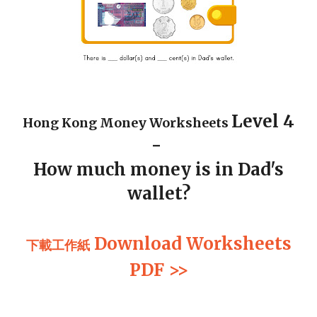
Level 4
Hong Kong Money Worksheets
-
How much money is in Dad's
wallet?
Download Worksheets
下載
工作紙
PDF >>