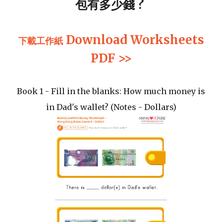
包有多少錢 ?
Download Worksheets
下載
工作紙
PDF >>
Book 1 - Fill in the blanks: How much money is
in Dad's wallet? (Notes - Dollars)