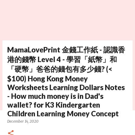
MamaLovePrint 金錢工作紙 - 認識香
港的錢幣 Level 4 - 學習「紙幣」和
「硬幣」爸爸的錢包有多少錢? (<
$100) Hong Kong Money
Worksheets Learning Dollars Notes
- How much money is in Dad's
wallet? for K3 Kindergarten
Children Learning Money Concept
December 14, 2020