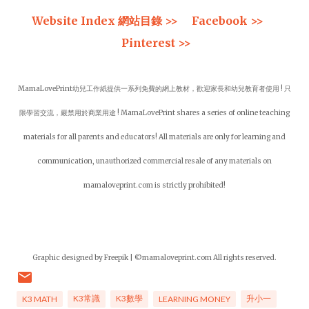
Website Index 網站目錄 >>
Facebook >>
Pinterest >>
MamaLovePrint幼兒工作紙提供一系列免費的網上教材，歡迎家長和幼兒教育者使用 ! 只
限學習交流，嚴禁用於商業用途 ! MamaLovePrint shares a series of online teaching
materials for all parents and educators! All materials are only for learning and
communication, unauthorized commercial resale of any materials on
mamaloveprint.com is strictly prohibited!
Graphic designed by Freepik | ©mamaloveprint.com All rights reserved.
K3常識
K3數學
升小一
K3 MATH
LEARNING MONEY