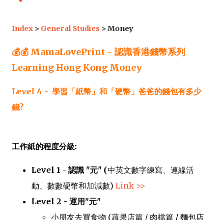
Index
 > 
General Studies
 > Money
💰
💰
MamaLovePrint -
認識香港錢幣系列
Learning Hong Kong Money
Level 4 -
學習「紙幣」和「硬幣」爸爸的錢包有多少
錢?
工作紙的程度分級:
Level 1 - 認識 
"
元" (
中英文數字練寫、連線活
動、數數硬幣和加減數)
Link >>
Level 2 - 
運用
"
元" 
小朋友去買食物 (蔬果店篇 / 肉檔篇 / 麵包店