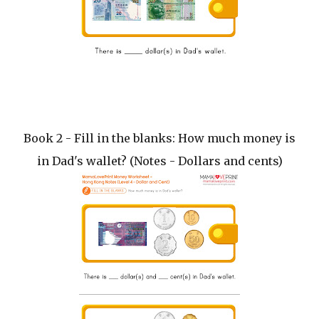
Book 2 - Fill in the blanks: How much money is
in Dad's wallet? (Notes - Dollars and cents)