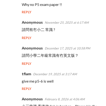
C
Why no P5 exam paper !!
o
REPLY
m
m
Anonymous
November 25, 2025 at 6:17 AM
e
請問有冇小二 常識 ?
n
REPLY
t
s
Anonymous
December 17, 2025 at 10:58 PM
請問小學二年級常識有冇英文版？
REPLY
tflam
December 19, 2025 at 3:17 AM
give me p5-6 is well
REPLY
Anonymous
February 8, 2026 at 4:06 AM