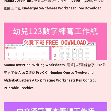
Mama Love Print . 中文工作紙 . 中文常見字 Level 1 (20頁) 中文幼
稚園工作紙 Kindergarten Chinese Worksheet Free Download
MamaLovePrint . Writing Worksheets . 運筆技巧訓練數字1-12 和
英文字母 A to Z練寫 PreK K1 Number One to Twelve and
Alphabet Letters A to Z Tracing Worksheets Pen Control
Printable Freebies