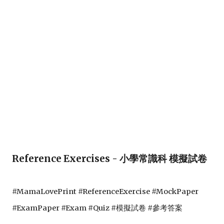
Reference Exercises - 小學常識科 模擬試卷
#MamaLovePrint #ReferenceExercise #MockPaper
#ExamPaper #Exam #Quiz #模擬試卷 #參考答案