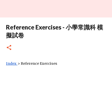
Reference Exercises - 小學常識科 模
擬試卷
Index
>
Reference Exercises