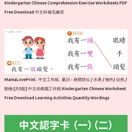
Kindergarten Chinese Comprehension Exercise Worksheets PDF
Free Download 中文科補充練習
MamaLovePrint . 中文工作紙 . 量詞 - 身體部位 / 水果 / 物件/ 自然 /
動物 [共5套] 中文幼稚園工作紙 Kindergarten Chinese Worksheet
Free Download Learning Activities Quantity Wordings