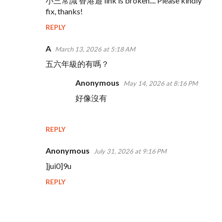
小三常識 香港遊 link is broken.... Please kindly
fix, thanks!
REPLY
A
March 13, 2026 at 5:18 AM
五六年級的有嗎？
Anonymous
May 14, 2026 at 8:16 PM
好像沒有
REPLY
Anonymous
July 31, 2026 at 9:16 PM
]jui0]9u
REPLY