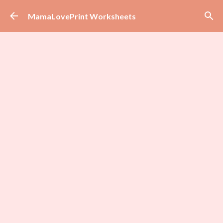
Skip to main content
MamaLovePrint Worksheets