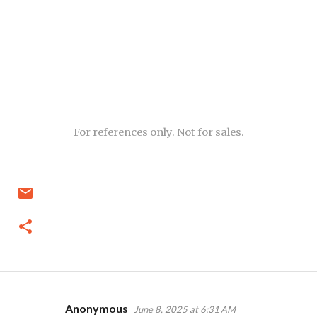
For references only. Not for sales.
Anonymous
June 8, 2025 at 6:31 AM