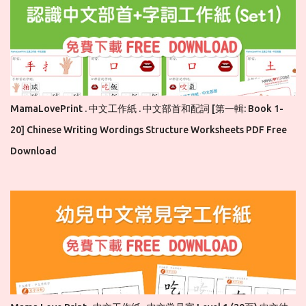
MamaLovePrint . 中文工作紙 . 中文部首和配詞 [第一輯: Book 1-
20] Chinese Writing Wordings Structure Worksheets PDF Free
Download