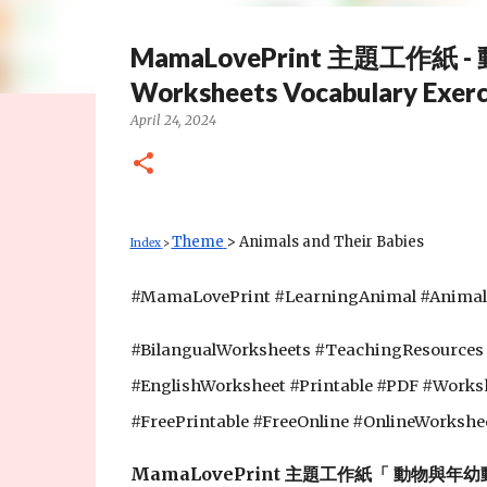
MamaLovePrint 主題工作紙 - 動
Worksheets Vocabulary Exercis
April 24, 2024
Theme
> Animals and Their Babies
Index
>
#MamaLovePrint #
LearningAnimal #Animal
#BilangualWorksheets #TeachingResources
#EnglishWorksheet #Printable #PDF #Work
#FreePrintable #FreeOnline #OnlineWorkshe
MamaLovePrint 主題工作紙「 動物與年幼動物