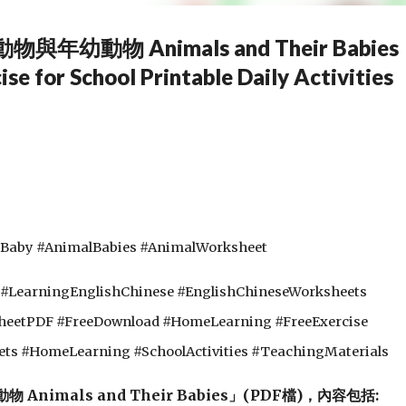
物與年幼動物 Animals and Their Babies
e for School Printable Daily Activities
Baby #AnimalBabies #AnimalWorksheet
 #LearningEnglishChinese #EnglishChineseWorksheets
sheetPDF #FreeDownload #HomeLearning #FreeExercise
ets #HomeLearning #SchoolActivities #TeachingMaterials
 Animals and Their Babies」(PDF檔)，內容包括: