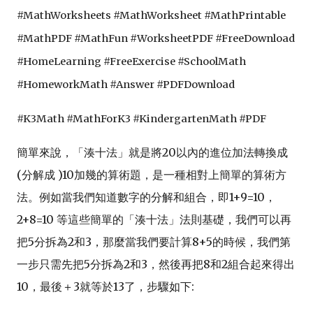
#MathWorksheets #MathWorksheet #MathPrintable
#MathPDF #MathFun #WorksheetPDF #FreeDownload
#HomeLearning #FreeExercise #SchoolMath
#HomeworkMath #Answer #PDFDownload
#K3Math #MathForK3 #KindergartenMath #PDF
簡單來說，「湊十法」就是將20以內的進位加法轉換成
(分解成 )10加幾的算術題，是一種相對上簡單的算術方
法。例如當我們知道數字的分解和組合，即1+9=10，
2+8=10 等這些簡單的「湊十法」法則基礎，我們可以再
把5分拆為2和3，那麼當我們要計算8+5的時候，我們第
一步只需先把
5分拆為2和3，
然後再把8和2組合起來得出
10，最後＋3就等於13了，步驟如下: