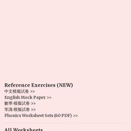
Reference Exercises (NEW)
中文模擬試卷 >>
English Mock Paper >>
數學 模擬試卷 >>
常識 模擬試卷 >>
Phonics Worksheet Sets (60 PDF) >>
All Worksheets