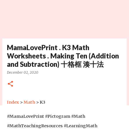
MamaLovePrint . K3 Math
Worksheets . Making Ten (Addition
and Subtraction) 十格框 湊十法
December 02, 2020
Index
>
Math
> K3
#MamaLovePrint #Pictogram #Math
#MathTeachingResources #LearningMath