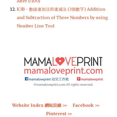
After (<100)
K3B - 數線連加法和連減法 (3個數字) Addition
and Subtraction of Three Numbers by using
Number Line Tool
Website Index 網站目錄 >>
Facebook >>
Pinterest >>