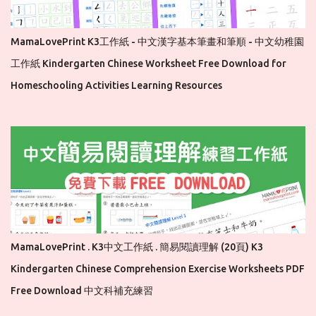
MamaLovePrint K3工作紙 - 中文漢字基本筆畫和筆順 - 中文幼稚園
工作紙 Kindergarten Chinese Worksheet Free Download for
Homeschooling Activities Learning Resources
MamaLovePrint . K3中文工作紙 . 簡易閱讀理解 (20頁) K3
Kindergarten Chinese Comprehension Exercise Worksheets PDF
Free Download 中文科補充練習