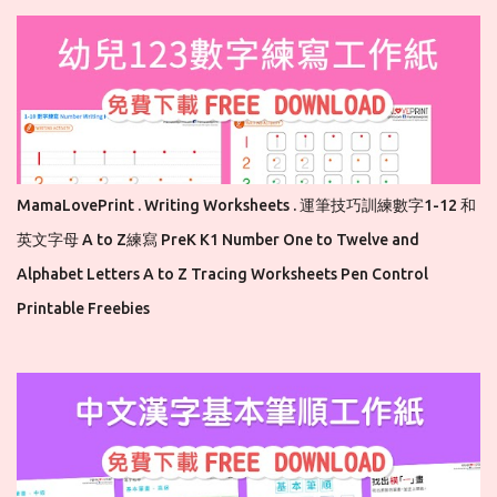
MamaLovePrint . Writing Worksheets . 運筆技巧訓練數字1-12 和
英文字母 A to Z練寫 PreK K1 Number One to Twelve and
Alphabet Letters A to Z Tracing Worksheets Pen Control
Printable Freebies