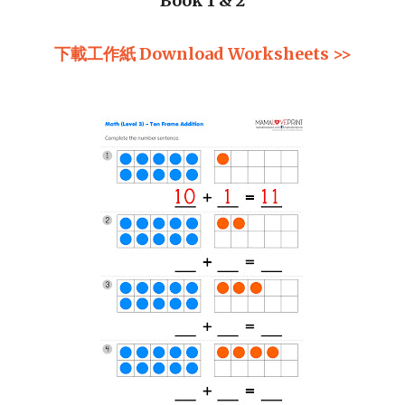
Book 1 & 2
下載
工作紙
Download Worksheets >>