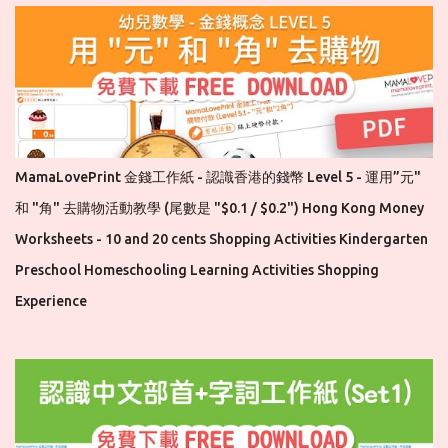
MamaLovePrint 金錢工作紙 - 認識香港的錢幣 Level 5 - 運用”元"
和 "角" 去購物活動教學 (尾數是 "$0.1 / $0.2") Hong Kong Money
Worksheets - 10 and 20 cents Shopping Activities Kindergarten
Preschool Homeschooling Learning Activities Shopping
Experience