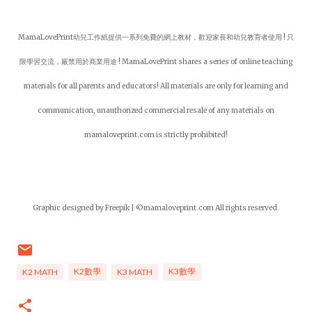
MamaLovePrint幼兒工作紙提供一系列免費的網上教材，歡迎家長和幼兒教育者使用 ! 只
限學習交流，嚴禁用於商業用途 ! MamaLovePrint shares a series of online teaching
materials for all parents and educators! All materials are only for learning and
communication, unauthorized commercial resale of any materials on
mamaloveprint.com is strictly prohibited!
Graphic designed by Freepik | ©mamaloveprint.com All rights reserved.
K2數學
K3數學
K2 MATH
K3 MATH