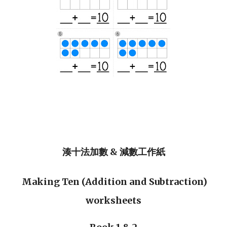
湊十法加數 &
減數工作紙
Making Ten (Addition and Subtraction)
worksheets