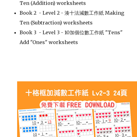
Ten (Addition) worksheets
Book 2 - Level 2 - 湊十法減數工作紙
Making
Ten (Subtraction) worksheets
Book 3 - Level 3 - 10加個位數
工作紙 "Tens"
Add "Ones" worksheets