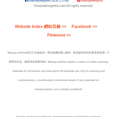
Website Index 網站目錄 >>
Facebook >>
Pinterest >>
MamaLovePrint幼兒工作紙提供一系列免費的網上教材，歡迎家長和幼兒教育者使用 ! 只
限學習交流，嚴禁用於商業用途 ! MamaLovePrint shares a series of online teaching
materials for all parents and educators! All materials are only for learning and
communication, unauthorized commercial resale of any materials on
mamaloveprint.com is strictly prohibited!
Graphic designed by Freepik | ©mamaloveprint.com All rights reserved.