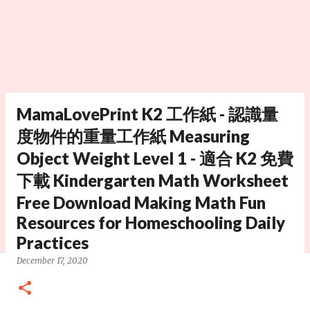
MamaLovePrint K2 工作紙 - 認識量
度物件的重量工作紙 Measuring
Object Weight Level 1 - 適合 K2 免費
下載 Kindergarten Math Worksheet
Free Download Making Math Fun
Resources for Homeschooling Daily
Practices
December 17, 2020