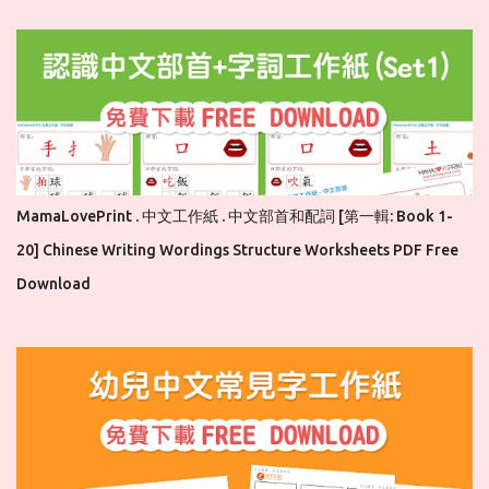
MamaLovePrint . 中文工作紙 . 中文部首和配詞 [第一輯: Book 1-
20] Chinese Writing Wordings Structure Worksheets PDF Free
Download