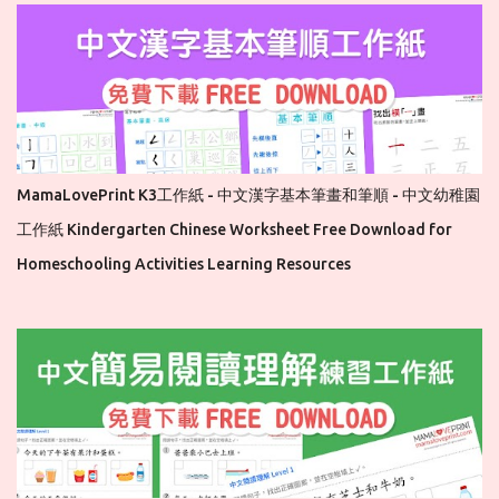
MamaLovePrint K3工作紙 - 中文漢字基本筆畫和筆順 - 中文幼稚園
工作紙 Kindergarten Chinese Worksheet Free Download for
Homeschooling Activities Learning Resources