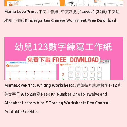
Mama Love Print . 中文工作紙 . 中文常見字 Level 1 (20頁) 中文幼
稚園工作紙 Kindergarten Chinese Worksheet Free Download
MamaLovePrint . Writing Worksheets . 運筆技巧訓練數字1-12 和
英文字母 A to Z練寫 PreK K1 Number One to Twelve and
Alphabet Letters A to Z Tracing Worksheets Pen Control
Printable Freebies